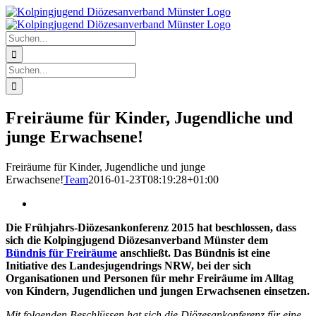
Zum
Instagram
YouTube
Facebook
E-
Telefon
Inhalt
Mail
springen
Suche
nach:
Suche
nach:
Freiräume für Kinder, Jugendliche und
junge Erwachsene!
Freiräume für Kinder, Jugendliche und junge
Erwachsene!
Team
2016-01-23T08:19:28+01:00
Die Frühjahrs-Diözesankonferenz 2015 hat beschlossen, dass
sich die Kolpingjugend Diözesanverband Münster dem
Bündnis für Freiräume
anschließt. Das Bündnis ist eine
Initiative des Landesjugendrings NRW, bei der sich
Organisationen und Personen für mehr Freiräume im Alltag
von Kindern, Jugendlichen und jungen Erwachsenen einsetzen.
Mit folgenden Beschlüssen hat sich die Diözesankonferenz für eine