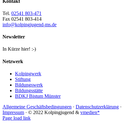
Kontakt
Tel.
02541 803-471
Fax 02541 803-414
info@kolpingjugend-ms.de
Newsletter
In Kürze hier! :-)
Netzwerk
Kolpingwerk
Stiftung
Bildungswerk
Bildungsstätte
BDKJ Bistum Münster
Allgemeine Geschäftsbedingungen
·
Datenschutzerklärung
·
Impressum
· © 2022 Kolpingjugend &
vmedien*
Instagram
YouTube
Facebook
E-
Telefon
Page load link
Mail
Nach
oben