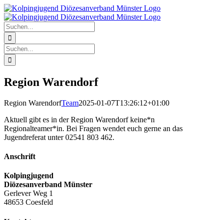
Zum
Instagram
YouTube
Facebook
E-
Telefon
Inhalt
Mail
springen
Suche
nach:
Suche
nach:
Region Warendorf
Region Warendorf
Team
2025-01-07T13:26:12+01:00
Aktuell gibt es in der Region Warendorf keine*n
Regionalteamer*in. Bei Fragen wendet euch gerne an das
Jugendreferat unter 02541 803 462.
Anschrift
Kolpingjugend
Diözesanverband Münster
Gerlever Weg 1
48653 Coesfeld